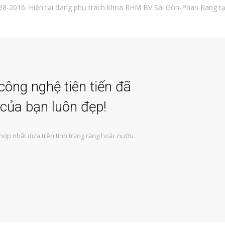
98-2016. Hiện tại đang phụ trách khoa RHM BV Sài Gòn-Phan Rang tạ
ông nghệ tiên tiến đã
của bạn luôn đẹp!
hợp nhất dựa trên tình trạng răng hoặc nướu