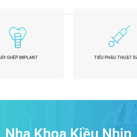
CẤY GHÉP IMPLANT
TIỂU PHẪU THUẬT R
Nha Khoa Kiều Nhịn