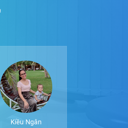
H
Kiều Ngân