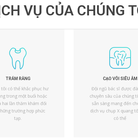
ỊCH VỤ CỦA CHÚNG T
TRÁM RĂNG
CẠO VÔI SIÊU ÂM
 tôi có thể khắc phục hư
Đội ngũ bác sĩ được đ
ăng trong một buổi hoặc
chuyên sâu của chúng tô
a hai lần thăm khám đối
sẵn sàng mang đến ch
những trường hợp phức
dịch vụ chụp X quang tố
tạp.
có thể