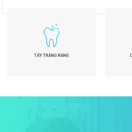
TẨY TRẮNG RĂNG