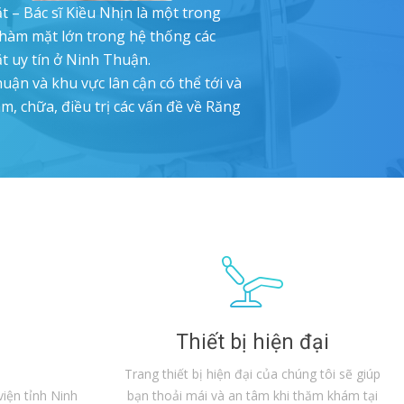
– Bác sĩ Kiều Nhịn là một trong
àm mặt lớn trong hệ thống các
 uy tín ở Ninh Thuận.
ận và khu vực lân cận có thể tới và
ám, chữa, điều trị các vấn đề về Răng
Thiết bị hiện đại
Trang thiết bị hiện đại của chúng tôi sẽ giúp
iện tỉnh Ninh
bạn thoải mái và an tâm khi thăm khám tại