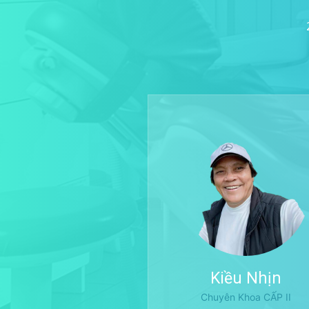
Kiều Nhịn
Chuyên Khoa CẤP II