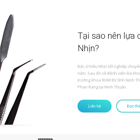
Tại sao nên lựa
Nhịn?
Bác sĩ Kiều Nhịn tốt nghiệp chuy
năm. Sau đó về Bệnh viện Đa kho
trưởng khoa RHM BV tỉnh Ninh Thu
Phan Rang tại Ninh Thuận.
Liên hệ
Đọc th