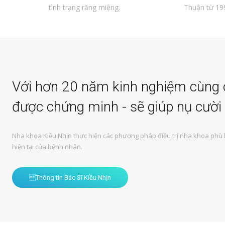
tình trạng răng miệng.
Thuận từ 19
Với hơn 20 năm kinh nghiệm cùng c
được chứng minh - sẽ giúp nụ cười 
Nha khoa Kiều Nhịn thực hiện các phương pháp điều trị nha khoa phù 
hiện tại của bệnh nhân.
Thông tin Bác Sĩ Kiều Nhịn