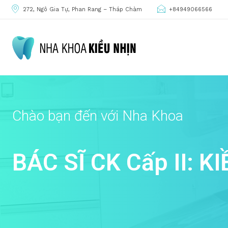
272, Ngô Gia Tự, Phan Rang – Tháp Chàm
+84949066566
Bác
sĩ
Chào bạn đến với Nha Khoa
BÁC SĨ CK Cấp II: K
Kiều
Nhịn