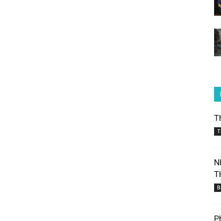
T
T
N
T
B
P