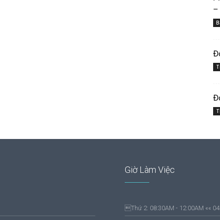
–
B
Đ
T
Đ
T
Giờ Làm Việc
Thứ 2: 08:30AM - 12:00AM «« 0