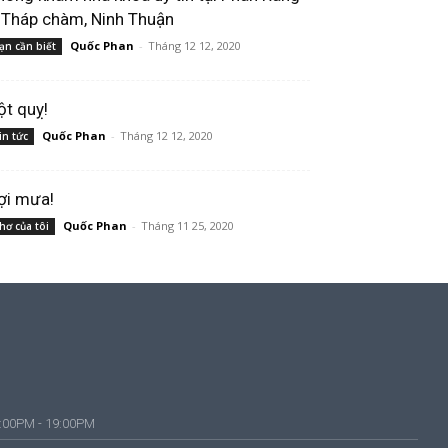
 Tháp chàm, Ninh Thuận
Quốc Phan
-
Tháng 12 12, 2020
ạn cần biết
ột quỵ!
Quốc Phan
-
Tháng 12 12, 2020
in tức
ợi mưa!
Quốc Phan
-
Tháng 11 25, 2020
hơ của tôi
4:00PM - 19:00PM