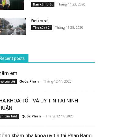
Tháng 11 23, 2020
Bạn cần biết
Đợi mưa!
Tháng 11 25, 2020
Thơ của tôi
Recent posts
hăm em
Quốc Phan
-
Tháng 12 14, 2020
hơ của tôi
HA KHOA TỐT VÀ UY TÍN TẠI NINH
HUẬN
Quốc Phan
-
Tháng 12 14, 2020
ạn cần biết
hòng khám nha khoa uy tín tại Phan Rang