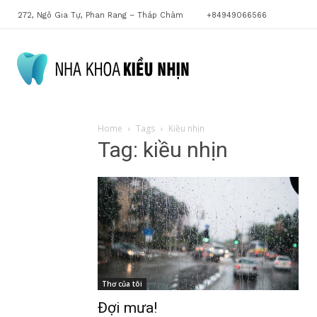
272, Ngô Gia Tự, Phan Rang – Tháp Chàm
+84949066566
Bác
Home
Tags
Kiều nhịn
Tag: kiều nhịn
sĩ
Kiều
Thơ của tôi
Nhịn
Đợi mưa!