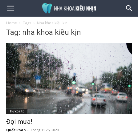
Home
Tags
Nha khoa kiều kịn
Tag: nha khoa kiều kịn
Thơ của tôi
Đợi mưa!
Quốc Phan
-
Tháng 11 25, 2020